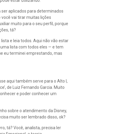
ode estar utilizando.
em ser aplicados para determinados
 você vai tirar muitas lições
iliar muito para o seu perfil, porque
ções, tá?
ista e leia todos. Aqui não vão estar
l uma lista com todos eles — e tem
 que eu terminei emprestando, mas
se aqui também serve para o Alto I,
e’, de Luiz Fernando Garcia. Muito
e conhecer e poder conhecer um
uinho sobre o atendimento da Disney,
ecisa muito ser lembrado disso, ok?
o, tá? Você, analista, precisa ler