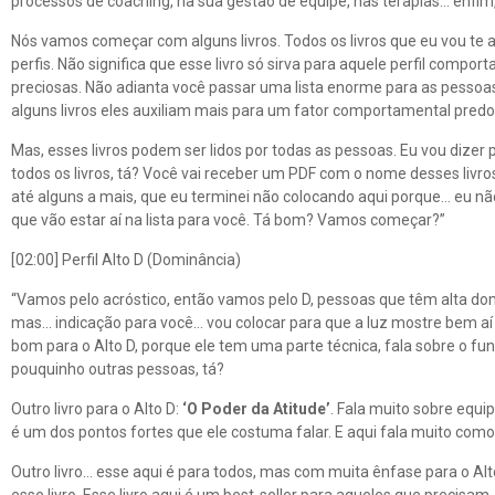
processos de coaching, na sua gestão de equipe, nas terapias… enfim
Nós vamos começar com alguns livros. Todos os livros que eu vou te a
perfis. Não significa que esse livro só sirva para aquele perfil comport
preciosas. Não adianta você passar uma lista enorme para as pessoas, 
alguns livros eles auxiliam mais para um fator comportamental pred
Mas, esses livros podem ser lidos por todas as pessoas. Eu vou dizer 
todos os livros, tá? Você vai receber um PDF com o nome desses livro
até alguns a mais, que eu terminei não colocando aqui porque… eu nã
que vão estar aí na lista para você. Tá bom? Vamos começar?”
[02:00] Perfil Alto D (Dominância)
“Vamos pelo acróstico, então vamos pelo D, pessoas que têm alta do
mas… indicação para você… vou colocar para que a luz mostre bem aí 
bom para o Alto D, porque ele tem uma parte técnica, fala sobre o fu
pouquinho outras pessoas, tá?
Outro livro para o Alto D:
‘O Poder da Atitude’
. Fala muito sobre equi
é um dos pontos fortes que ele costuma falar. E aqui fala muito como
Outro livro… esse aqui é para todos, mas com muita ênfase para o Alt