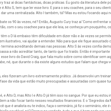
raz aí dicas fantásticas, dicas práticas. Eu gosto da literatura dele po
Alto S, tem que ler esse livro. E para o seu coachee, para o seu cliente,
a dar uma centralizada. Alto I também, tá? Mas eu estou focando aqui no
ate os 90 às vezes, né? Então, Augusto Cury traz aí ‘Como enfrentar o m
então, com o seu coachee para que ele leia, se conheça um pouquinho, c
 têm o D lá embaixo têm dificuldade em dizer não e às vezes se permite
 bem ilustrativo, vai ajudar a entender. Não para que ele fique assustad
 termina acreditando demais nas pessoas. Alto S às vezes confia dema
sa a não acreditar tanto, de tanto que foi traído. Então é importante 
esse livro do David Craig, que fala muito sobre como identificar sem aq
e, né, que durante o dia existe alguns estudos que falam que chega vo
ssa, eles fizeram um livro extremamente prático. Já desenvolvi um trein
fase da vida que estão muito preocupadas e assustadas com quase tudo.
, né, e Alto D, mas Alto I e Alto D já têm isso no sangue. Por que eu estou
em a não focar tanto nesses resultados financeiros. E o ‘Segredos da M
 que é analista eu te indico, faça o seminário, já fiz o seminário, ele é