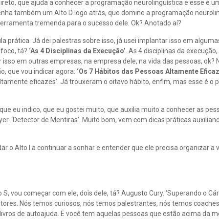
ireto, que ajuda a conhecer a programação neurolinguística e esse é um
tenha também um Alto D logo atrás, que domine a programação neurolin
 ferramenta tremenda para o sucesso dele. Ok? Anotado aí?
a prática. Já dei palestras sobre isso, já usei implantar isso em algum
 foco, tá?
‘As 4 Disciplinas da Execução’
. As 4 disciplinas da execução, 
ntar isso em outras empresas, na empresa dele, na vida das pessoas, o
o, que vou indicar agora:
‘Os 7 Hábitos das Pessoas Altamente Efica
s altamente eficazes’. Já trouxeram o oitavo hábito, enfim, mas esse é o p
 que eu indico, que eu gostei muito, que auxilia muito a conhecer as pe
er. ‘Detector de Mentiras’. Muito bom, vem com dicas práticas auxili
dar o Alto I a continuar a sonhar e entender que ele precisa organizar a
to S, vou começar com ele, dois dele, tá? Augusto Cury. ‘Superando o Cá
utores. Nós temos curiosos, nós temos palestrantes, nós temos coache
ivros de autoajuda. E você tem aquelas pessoas que estão acima da m