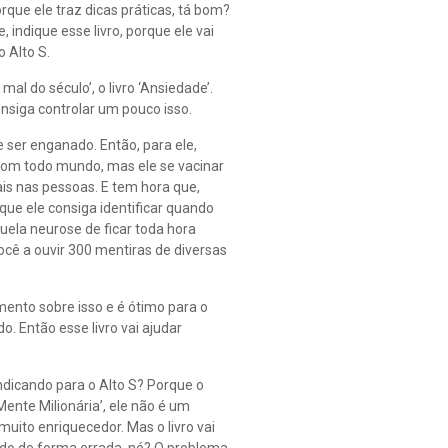
rque ele traz dicas práticas, tá bom?
 indique esse livro, porque ele vai
 Alto S.
al do século’, o livro ‘Ansiedade’.
onsiga controlar um pouco isso.
 ser enganado. Então, para ele,
o com todo mundo, mas ele se vacinar
is nas pessoas. E tem hora que,
que ele consiga identificar quando
uela neurose de ficar toda hora
cê a ouvir 300 mentiras de diversas
amento sobre isso e é ótimo para o
 Então esse livro vai ajudar
 indicando para o Alto S? Porque o
ente Milionária’, ele não é um
 muito enriquecedor. Mas o livro vai