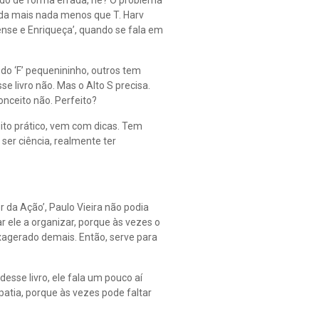
do de forma errada, né? O problema
ada mais nada menos que T. Harv
‘Pense e Enriqueça’, quando se fala em
do ‘F’ pequenininho, outros tem
 livro não. Mas o Alto S precisa.
onceito não. Perfeito?
uito prático, vem com dicas. Tem
ser ciência, realmente ter
er da Ação’, Paulo Vieira não podia
dar ele a organizar, porque às vezes o
exagerado demais. Então, serve para
 desse livro, ele fala um pouco aí
patia, porque às vezes pode faltar