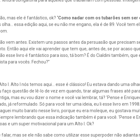
… leitura obrigatória para aqueles que trabalham com pessoas. Inteligên
ção, mas ele é fantástico, ok?
‘Como nadar com os tubarões sem ser 
olha… essa edição aqui, se eu não me engano, ela é de 89. Você tem ela aí
bom.
são vem antes. Existem uns passos antes da persuasão que precisam ser
onto. Então aqui ele vai aprender que tem que, antes de, se por acaso q
 esse livro é fantástico para isso, tá bom? É do Cialdini também, qu
lista para vocês. Fechou?”
to I. Alto I nós temos aqui… esse é clássico! Eu estava dando uma olha
eu faço questão de lê-lo de vez em quando, tirar algumas frases até pa
ntiga, mas eu vou dizer o nome e você vai lembrar, tá? ‘Pense e Enriq
inado, já reformulado. Só para você ter uma ideia, eu li esse livro em 19
 paguei muito barato nesse livro, porque eu era moleque, eu gostava muit
 Sempre lembrando que essa indicação também é para você. ‘Pense e Enr
oas e um super motivacional para um Alto I. Ok?
de falar, mas se ele não sabe como utilizar esse superpoder não adianta 