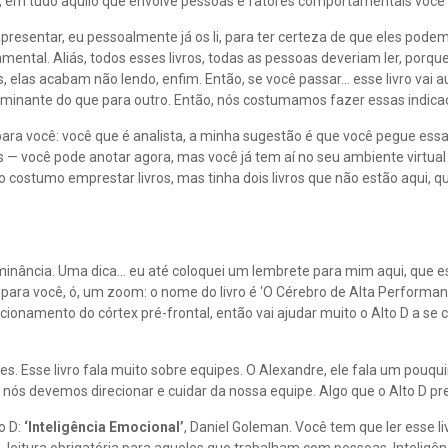
, em tudo aquilo que envolve pessoas e fatores comportamentais você p
presentar, eu pessoalmente já os li, para ter certeza de que eles pod
amental. Aliás, todos esses livros, todas as pessoas deveriam ler, porque
elas acabam não lendo, enfim. Então, se você passar… esse livro vai aux
ominante do que para outro. Então, nós costumamos fazer essas indica
para você: você que é analista, a minha sugestão é que você pegue essa l
s — você pode anotar agora, mas você já tem aí no seu ambiente virtua
o costumo emprestar livros, mas tinha dois livros que não estão aqui,
minância. Uma dica… eu até coloquei um lembrete para mim aqui, que es
para você, ó, um zoom: o nome do livro é ‘O Cérebro de Alta Performanc
ncionamento do córtex pré-frontal, então vai ajudar muito o Alto D a s
pes. Esse livro fala muito sobre equipes. O Alexandre, ele fala um pouq
 nós devemos direcionar e cuidar da nossa equipe. Algo que o Alto D pr
o D:
‘Inteligência Emocional’
, Daniel Goleman. Você tem que ler esse livr