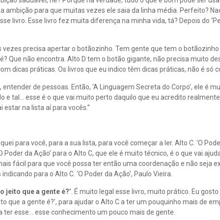
ição saudável, né? Porque na verdade, tudo o que é bom pode ser usa
a ambição para que muitas vezes ele saia da linha média. Perfeito? N
esse livro. Esse livro fez muita diferença na minha vida, tá? Depois do 
às vezes precisa apertar o botãozinho. Tem gente que tem o botãozinho 
 Que não encontra. Alto D tem o botão gigante, não precisa muito desse
om dicas práticas. Os livros que eu indico têm dicas práticas, não é só c
e, entender de pessoas. Então, ‘A Linguagem Secreta do Corpo’, ele é m
 e tal… esse é o que vai muito perto daquilo que eu acredito realmente 
estar na lista aí para vocês.”
iquei para você, para a sua lista, para você começar a ler. Alto C. ‘O Pod
 ‘O Poder da Ação’ para o Alto C, que ele é muito técnico, é o que vai aju
 mais fácil para que você possa ter então uma coordenação e não seja 
 indicando para o Alto C. ‘O Poder da Ação’, Paulo Vieira.
o jeito que a gente é?’
. É muito legal esse livro, muito prático. Eu gosto
to que a gente é?’, para ajudar o Alto C a ter um pouquinho mais de em
possa ter esse… esse conhecimento um pouco mais de gente.