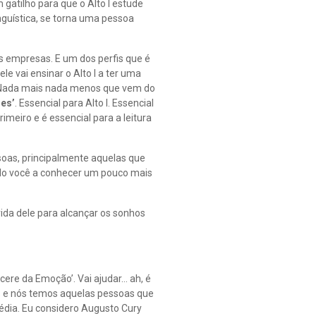
 gatilho para que o Alto I estude
guística, se torna uma pessoa
as empresas. E um dos perfis que é
ele vai ensinar o Alto I a ter uma
k? Nada mais nada menos que vem do
zes’
. Essencial para Alto I. Essencial
rimeiro e é essencial para a leitura
ssoas, principalmente aquelas que
ando você a conhecer um pouco mais
 vida dele para alcançar os sonhos
rcere da Emoção’. Vai ajudar… ah, é
s e nós temos aquelas pessoas que
édia. Eu considero Augusto Cury