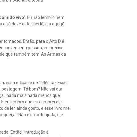
cia Emocional, a teoria
comido vivo’
. Eu não lembro nem
 já deve estar, sei lá, ela aqui já
 tomados. Então, para o Alto D é
uer convencer a pessoa, eu preciso
e ele que também tem ‘As Armas da
da, essa edição é de 1969, tá? Esse
ra postagem. Tá bom? Não vai dar
ueça’, nada mais nada menos que
98. E eu lembro que eu comprei ele
o de ler, ainda gosto, e esse livro me
iqueça’. Não é só autoajuda, ele
nada. Então, ‘Introdução à