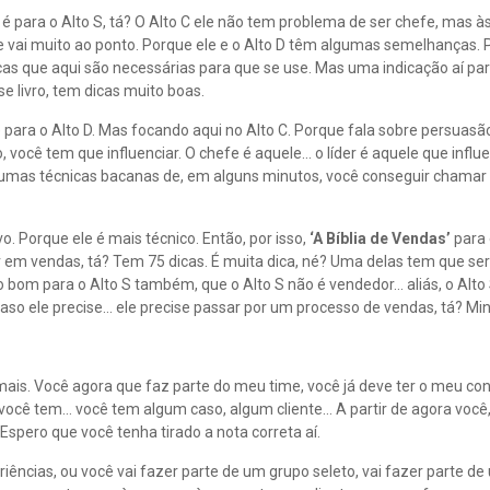
para o Alto S, tá? O Alto C ele não tem problema de ser chefe, mas às
le vai muito ao ponto. Porque ele e o Alto D têm algumas semelhanças.
s que aqui são necessárias para que se use. Mas uma indicação aí para
e livro, tem dicas muito boas.
 e para o Alto D. Mas focando aqui no Alto C. Porque fala sobre persuasã
você tem que influenciar. O chefe é aquele… o líder é aquele que influ
qui umas técnicas bacanas de, em alguns minutos, você conseguir chamar 
. Porque ele é mais técnico. Então, por isso,
‘A Bíblia de Vendas’
para 
em vendas, tá? Tem 75 dicas. É muita dica, né? Uma delas tem que serv
o bom para o Alto S também, que o Alto S não é vendedor… aliás, o Alto
om caso ele precise… ele precise passar por um processo de vendas, tá? M
 mais. Você agora que faz parte do meu time, você já deve ter o meu co
 você tem… você tem algum caso, algum cliente… A partir de agora você
spero que você tenha tirado a nota correta aí.
ências, ou você vai fazer parte de um grupo seleto, vai fazer parte d