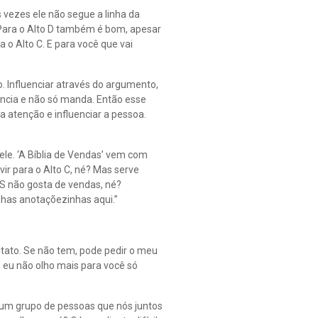
 vezes ele não segue a linha da
 Para o Alto D também é bom, apesar
 o Alto C. E para você que vai
o. Influenciar através do argumento,
encia e não só manda. Então esse
a atenção e influenciar a pessoa.
ele. ‘A Bíblia de Vendas’ vem com
ir para o Alto C, né? Mas serve
 S não gosta de vendas, né?
inhas anotaçõezinhas aqui.”
ntato. Se não tem, pode pedir o meu
, eu não olho mais para você só
e um grupo de pessoas que nós juntos