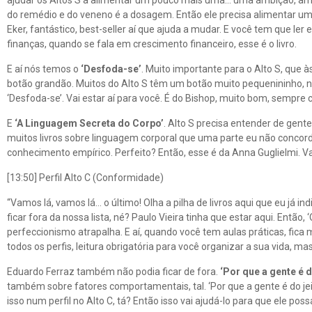
ajudar os Altos S a alimentar um pouco mais uma… uma ambição, amb
do remédio e do veneno é a dosagem. Então ele precisa alimentar um
Eker, fantástico, best-seller aí que ajuda a mudar. E você tem que ler 
finanças, quando se fala em crescimento financeiro, esse é o livro.
E aí nós temos o
‘Desfoda-se’
. Muito importante para o Alto S, que 
botão grandão. Muitos do Alto S têm um botão muito pequenininho, né?
‘Desfoda-se’. Vai estar aí para você. É do Bishop, muito bom, sempre c
E
‘A Linguagem Secreta do Corpo’
. Alto S precisa entender de gent
muitos livros sobre linguagem corporal que uma parte eu não concordo
conhecimento empírico. Perfeito? Então, esse é da Anna Guglielmi. Vai 
[13:50] Perfil Alto C (Conformidade)
“Vamos lá, vamos lá… o último! Olha a pilha de livros aqui que eu já ind
ficar fora da nossa lista, né? Paulo Vieira tinha que estar aqui. Então,
perfeccionismo atrapalha. E aí, quando você tem aulas práticas, fica
todos os perfis, leitura obrigatória para você organizar a sua vida, mas
Eduardo Ferraz também não podia ficar de fora.
‘Por que a gente é d
também sobre fatores comportamentais, tal. ‘Por que a gente é do jei
isso num perfil no Alto C, tá? Então isso vai ajudá-lo para que ele 