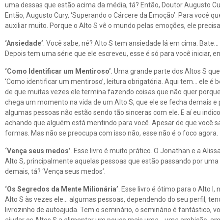
uma dessas que estão acima da média, tá? Então, Doutor Augusto Cury t
Então, Augusto Cury, ‘Superando o Cárcere da Emoção’. Para você que é 
auxiliar muito. Porque o Alto S vê o mundo pelas emoções, ele precis
‘Ansiedade’
. Você sabe, né? Alto S tem ansiedade lá em cima. Bate… b
Depois tem uma série que ele escreveu, esse é só para você iniciar, 
‘Como Identificar um Mentiroso’
. Uma grande parte dos Altos S que
‘Como identificar um mentiroso’, leitura obrigatória. Aqui tem… ele é
de que muitas vezes ele termina fazendo coisas que não quer porque
chega um momento na vida de um Alto S, que ele se fecha demais e pas
algumas pessoas não estão sendo tão sinceras com ele. E aí eu indico 
achando que alguém está mentindo para você. Apesar de que você sab
formas. Mas não se preocupa com isso não, esse não é o foco agora.
‘Vença seus medos’
. Esse livro é muito prático. O Jonathan e a Ali
Alto S, principalmente aquelas pessoas que estão passando por uma 
demais, tá? ‘Vença seus medos’.
‘Os Segredos da Mente Milionária’
. Esse livro é ótimo para o Alto I
Alto S às vezes ele… algumas pessoas, dependendo do seu perfil, tend
livrozinho de autoajuda. Tem o seminário, o seminário é fantástico, você