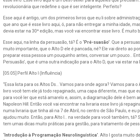
esse livro. Esse livro aqui é um best-seller para aqueles que precisam
revolucionária que redefine o que é ser inteligente. Perfeito?
Esse aqui é antigo, um dos primeiros livros que eu li sobre administra
que ano que é esse livro aqui, ó, para não entregar a minha idade, mas 
devia estar na 30ª edição, mas você vai encontrar esse livro. É muito 
Esse aqui, na linha da persuasão, tá? É o
‘Pré-suasão’
. Que a persua
muito importante, que o Alto D ele é pancada, né? Ele vai direto ao p
preparar essa pessoa um pouquinho antes, conversar um pouco… Então
Persuasão’, que é uma outra indicação para o Alto D, que vai estar na 
[05:05] Perfil Alto I (Influência)
“Essa lista para os Altos Ds… Vamos para onde agora? Vamos para o Al
livro você tem ele já todo repaginado, uma capa diferente, mas que 
para você ler que está amarelo e, assim, a diagramação dele é bem a
Napoleon Hill. Então você vai encontrar na livraria esse livro já repag
numa livraria que tinha ali na 7 de Abril, no centro de São Paulo, e eu
ajudou muito. Então, para Alto I… na verdade para você também, tá?
tem umas dicas muito práticas para gestão, para tratamento de pess
‘Introdução à Programação Neurolinguística’
. Alto I gosta muito 