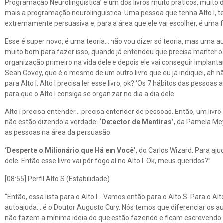
Programação Neurolinguística’ é um dos livros muito práticos, muito d
mais a programação neurolinguística. Uma pessoa que tenha Alto I, 
extremamente persuasiva e, para a área que ele vai escolher, é uma
Esse é super novo, é uma teoria… não vou dizer só teoria, mas uma aul
muito bom para fazer isso, quando já entendeu que precisa manter o
organização primeiro na vida dele e depois ele vai conseguir impla
Sean Covey, que é o mesmo de um outro livro que eu já indiquei, ah nã
para Alto I. Alto I precisa ler esse livro, ok? ‘Os 7 hábitos das pessoa
para que o Alto I consiga se organizar no dia a dia dele.
Alto I precisa entender… precisa entender de pessoas. Então, um livro
não estão dizendo a verdade:
‘Detector de Mentiras’
, da Pamela Mey
as pessoas na área da persuasão.
‘Desperte o Milionário que Há em Você’
, do Carlos Wizard. Para aju
dele. Então esse livro vai pôr fogo aí no Alto I. Ok, meus queridos?”
[08:55] Perfil Alto S (Estabilidade)
“Então, essa lista para o Alto I… Vamos então para o Alto S. Para o Al
autoajuda… é o Doutor Augusto Cury. Nós temos que diferenciar os a
não fazem a mínima ideia do que estão fazendo e ficam escrevendo l