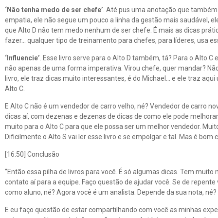
‘Não tenha medo de ser chefe’
. Até pus uma anotação que também é 
empatia, ele não segue um pouco a linha da gestão mais saudável, e
que Alto D não tem medo nenhum de ser chefe. É mais as dicas prática
fazer… qualquer tipo de treinamento para chefes, para líderes, usa ess
‘Influencie’
. Esse livro serve para o Alto D também, tá? Para o Alto C
não apenas de uma forma imperativa. Virou chefe, quer mandar? Não, 
livro, ele traz dicas muito interessantes, é do Michael… e ele traz a
Alto C.
E Alto C não é um vendedor de carro velho, né? Vendedor de carro novo
dicas aí, com dezenas e dezenas de dicas de como ele pode melhorar 
muito para o Alto C para que ele possa ser um melhor vendedor. Muit
Dificilmente o Alto S vai ler esse livro e se empolgar e tal. Mas é b
[16:50] Conclusão
“Então essa pilha de livros para você. É só algumas dicas. Tem muito
contato aí para a equipe. Faço questão de ajudar você. Se de repente
como aluno, né? Agora você é um analista. Depende da sua nota, né? E
E eu faço questão de estar compartilhando com você as minhas experi