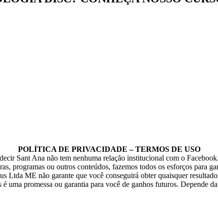
Creditus Ltda 2021 © – CNPJ 30.673.258/0001-10
POLÍTICA DE PRIVACIDADE – TERMOS DE USO
ecir Sant Ana não tem nenhuma relação institucional com o Faceboo
stras, programas ou outros conteúdos, fazemos todos os esforços para ga
itus Ltda ME não garante que você conseguirá obter quaisquer resultad
tes é uma promessa ou garantia para você de ganhos futuros. Depende d