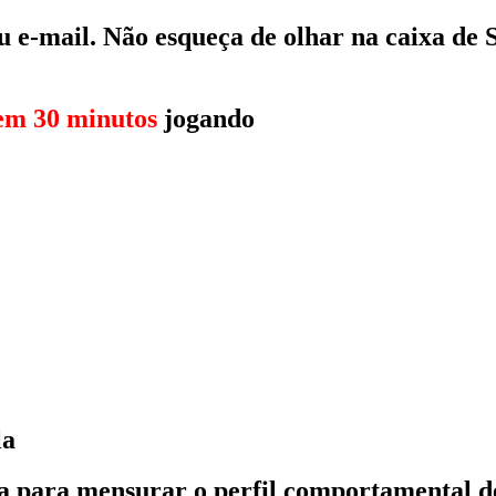
eu e-mail. Não esqueça de olhar na caixa de
em 30 minutos
jogando
la
 para mensurar o perfil comportamental de