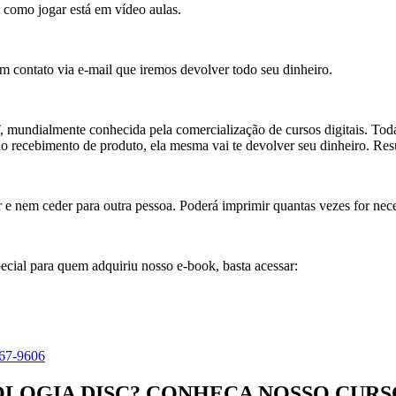
omo jogar está em vídeo aulas.
em contato via e-mail que iremos devolver todo seu dinheiro.
ialmente conhecida pela comercialização de cursos digitais. Toda t
o recebimento de produto, ela mesma vai te devolver seu dinheiro. Re
 e nem ceder para outra pessoa. Poderá imprimir quantas vezes for nece
ial para quem adquiriu nosso e-book, basta acessar:
67-9606
LOGIA DISC? CONHEÇA NOSSO CURS