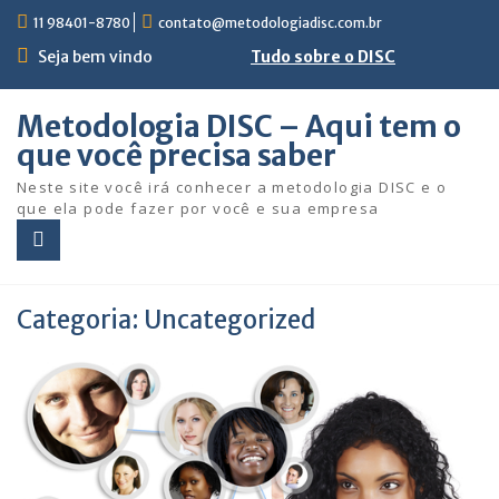
Skip
11 98401-8780
contato@metodologiadisc.com.br
to
content
Seja bem vindo
Tudo sobre o DISC
Metodologia DISC – Aqui tem o
que você precisa saber
Neste site você irá conhecer a metodologia DISC e o
que ela pode fazer por você e sua empresa
Categoria:
Uncategorized